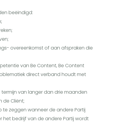
en beëindigd:
;
reken;
ven;
ings- overeenkomst of aan afspraken die
petentie van Be Content, Be Content
problematiek direct verband houdt met
n termijn van langer dan drie maanden
 de Cliënt;
op te zeggen wanneer de andere Partij
 het bedrijf van de andere Partij wordt