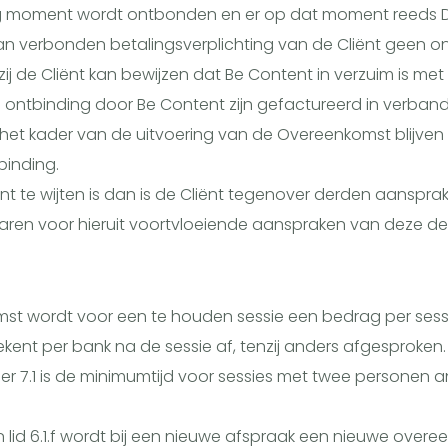
oment wordt ontbonden en er op dat moment reeds Diens
n verbonden betalingsverplichting van de Cliënt geen on
 de Cliënt kan bewijzen dat Be Content in verzuim is met b
ntbinding door Be Content zijn gefactureerd in verband
n het kader van de uitvoering van de Overeenkomst blijven v
inding.
 te wijten is dan is de Cliënt tegenover derden aansprake
aren voor hieruit voortvloeiende aanspraken van deze de
st wordt voor een te houden sessie een bedrag per sess
kent per bank na de sessie af, tenzij anders afgesproken.
r 7.1 is de minimumtijd voor sessies met twee personen 
n lid 6.1.f wordt bij een nieuwe afspraak een nieuwe over