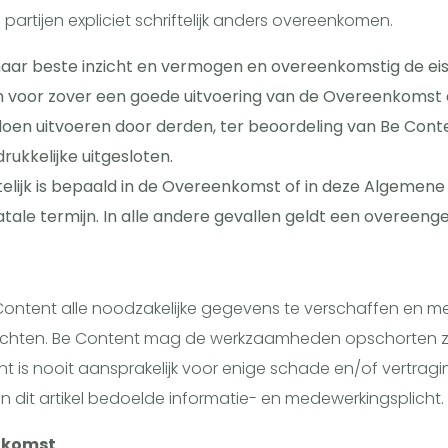
e partijen expliciet schriftelijk anders overeenkomen.
ar beste inzicht en vermogen en overeenkomstig de eise
n voor zover een goede uitvoering van de Overeenkomst d
 uitvoeren door derden, ter beoordeling van Be Content
rukkelijke uitgesloten.
ftelijk is bepaald in de Overeenkomst of in deze Algemen
ale termijn. In alle andere gevallen geldt een overeengek
 Content alle noodzakelijke gegevens te verschaffen en m
richten. Be Content mag de werkzaamheden opschorten zo 
t is nooit aansprakelijk voor enige schade en/of vertraging
in dit artikel bedoelde informatie- en medewerkingsplicht.
enkomst