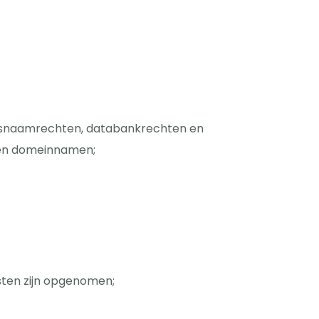
delsnaamrechten, databankrechten en
 en domeinnamen;
sten zijn opgenomen;