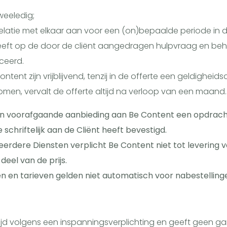
weeledig;
elatie met elkaar aan voor een (on)bepaalde periode in d
heeft op de door de cliënt aangedragen hulpvraag en be
iceerd.
ntent zijn vrijblijvend, tenzij in de offerte een geldigh
men, vervalt de offerte altijd na verloop van een maand.
an voorafgaande aanbieding aan Be Content een opdracht
chriftelijk aan de Cliënt heeft bevestigd.
eerdere Diensten verplicht Be Content niet tot levering 
eel van de prijs.
en en tarieven gelden niet automatisch voor nabestellin
ltijd volgens een inspanningsverplichting en geeft geen g