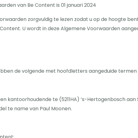
den van Be Content is 01 januari 2024
rwaarden zorgvuldig te lezen zodat u op de hoogte bent
ontent. U wordt in deze Algemene Voorwaarden aangeduid
ben de volgende met hoofdletters aangeduide termen s
n kantoorhoudende te (5211HA) ’s-Hertogenbosch aan Sin
del te name van Paul Moonen.
ntent;