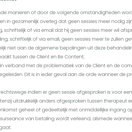
nde manieren of door de volgende omstandigheden word
n in gezamenlijk overleg dat geen sessies meer nodig zijn
 schriftelijk of via email dat hij geen sessies meer wil afsp
, schriftelijk of via email, geen sessies meer te zullen ge
elijk niet aan de algemene bepalingen uit deze behandel
aakt tussen de Cliënt en Be Content;
 in verband met de problematiek van de Cliënt en de com
begeleiden. Dit is in ieder geval aan de orde wanneer de 
rechtswege indien er geen sessie afgesproken is voor ee
enzij uitdrukkelijk anders afgesproken tussen therapeut en
eenkomst geheel of gedeeltelijk met onmiddellijke ingang 
ij surseance van betaling wordt verleend, alsmede wanneer
gaat.